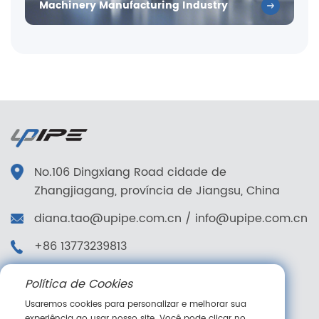
Machinery Manufacturing Industry
No.106 Dingxiang Road cidade de
Zhangjiagang, província de Jiangsu, China
diana.tao@upipe.com.cn
/
info@upipe.com.cn
+86 13773239813
+86 13773239813
Política de Cookies
Siga-nos
Usaremos cookies para personalizar e melhorar sua
experiência ao usar nosso site. Você pode clicar no