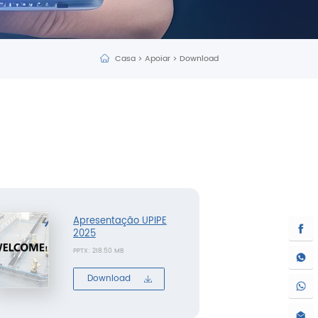
Casa
>
Apoiar
>
Download
Apresentação UPIPE
2025
PPTX: 218.50 MB
Download