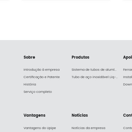
Sobre
Produtos
Apo
Introdução à empresa
Sistema de tubos de alumínio Upipe
Ferr
Certificação e Patente
Tubo de aço inoxidável Liq-pipe
Insta
História
Down
Serviço completo
Vantagens
Notícias
Con
Vantagens do Upipe
Notícias da empresa
Cont