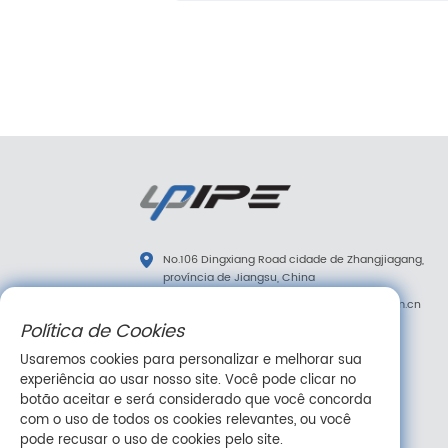
No.106 Dingxiang Road cidade de Zhangjiagang,
província de Jiangsu, China
diana.tao@upipe.com.cn
/
info@upipe.com.cn
Política de Cookies
+86 13773239813
Usaremos cookies para personalizar e melhorar sua
+86 13773239813
experiência ao usar nosso site. Você pode clicar no
Siga-nos
botão aceitar e será considerado que você concorda
com o uso de todos os cookies relevantes, ou você
pode recusar o uso de cookies pelo site.