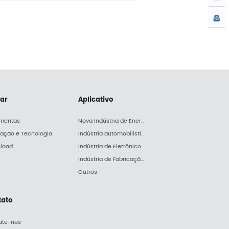
iar
Aplicativo
amentas
Nova Indústria de Energia
lação e Tecnologia
Indústria automobilística
load
Indústria de Eletrônicos e Eletrodomésticos
Indústria de Fabricação de Máquinas
Outros
tato
ate-nos