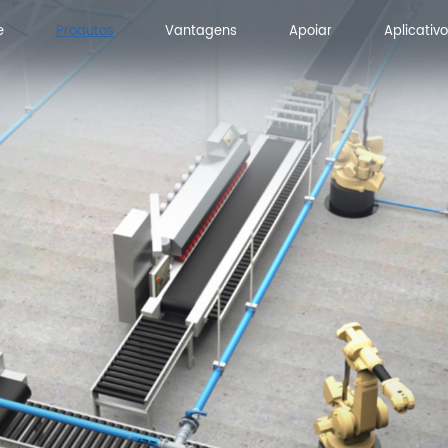
e
Produtos
Vantagens
Apoiar
Aplicativo
e
Vantagens
Apoiar
Aplicativo