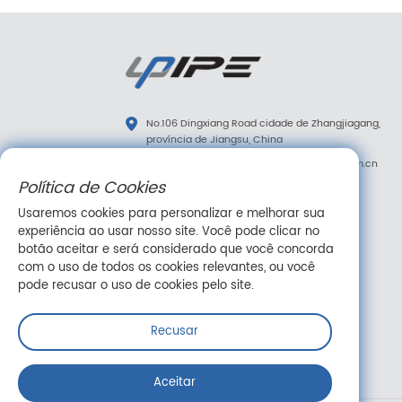
No.106 Dingxiang Road cidade de Zhangjiagang,
província de Jiangsu, China
diana.tao@upipe.com.cn
/
info@upipe.com.cn
Política de Cookies
+86 13773239813
Usaremos cookies para personalizar e melhorar sua
+86 13773239813
experiência ao usar nosso site. Você pode clicar no
Siga-nos
botão aceitar e será considerado que você concorda
com o uso de todos os cookies relevantes, ou você
pode recusar o uso de cookies pelo site.
Recusar
Mensagem online
Aceitar