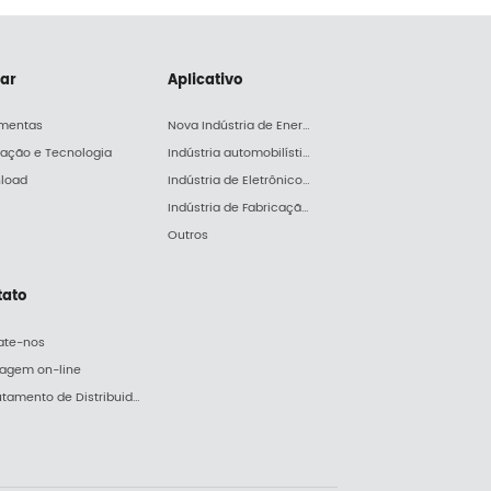
iar
Aplicativo
amentas
Nova Indústria de Energia
lação e Tecnologia
Indústria automobilística
load
Indústria de Eletrônicos e Eletrodomésticos
Indústria de Fabricação de Máquinas
Outros
tato
ate-nos
agem on-line
Recrutamento de Distribuidores