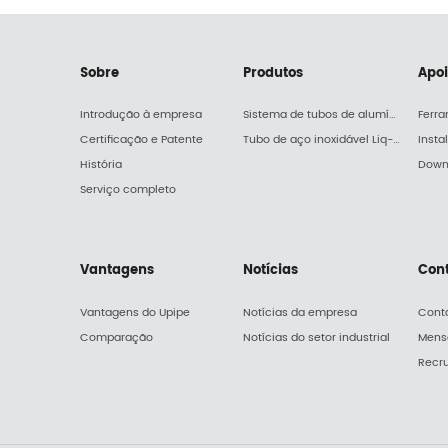
Sobre
Produtos
Apo
Introdução à empresa
Sistema de tubos de alumínio Upipe
Ferr
Certificação e Patente
Tubo de aço inoxidável Liq-pipe
Insta
História
Down
Serviço completo
Vantagens
Notícias
Con
Vantagens do Upipe
Notícias da empresa
Cont
Comparação
Notícias do setor industrial
Mens