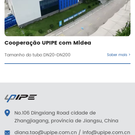
Cooperação UPIPE com Midea
Tamanho do tubo:DN20~DN200
Saber mais >
No.106 Dingxiang Road cidade de
Zhangjiagang, província de Jiangsu, China
diana.tao@upipe.com.cn
/
info@upipe.com.cn