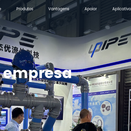
e
Produtos
Vantagens
Apoiar
Aplicativo
e
Produtos
Vantagens
Apoiar
Aplicativo
a empresa