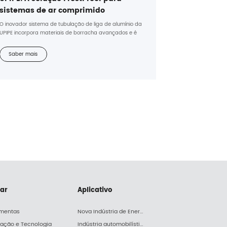
sistemas de ar comprimido
O inovador sistema de tubulação de liga de alumínio da
UPIPE incorpora materiais de borracha avançados e é
uma solução eficaz contra congelamento para sistemas
de ar comprimido.
Saber mais
iar
Aplicativo
amentas
Nova Indústria de Energia
lação e Tecnologia
Indústria automobilística