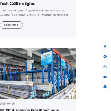
Tech 2025 no Egito.
Como uma empresa impulsionada pela inovação no
transporte de fluidos, a UPIPE tem o prazer de anunciar
sua participação na Air Tech 2025, que acontecerá de 18
a 21 de dezembro de 2025.
Saber mais
2025-07-25
UPIPE: A solução FrostProof para