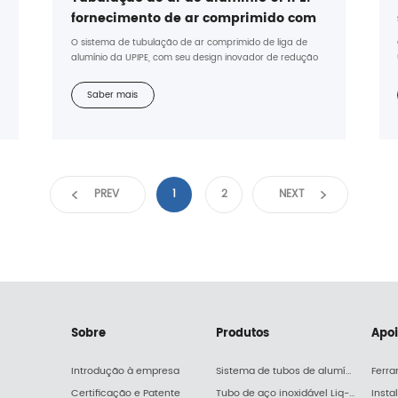
fornecimento de ar comprimido com
eficiência energética e à prova de
O sistema de tubulação de ar comprimido de liga de
vazamentos
alumínio da UPIPE, com seu design inovador de redução
de turbulência e materiais premium, oferece uma solução
revolucionária!
Saber mais
PREV
1
2
NEXT
Sobre
Produtos
Apo
Introdução à empresa
Sistema de tubos de alumínio Upipe
Ferr
Certificação e Patente
Tubo de aço inoxidável Liq-pipe
Insta