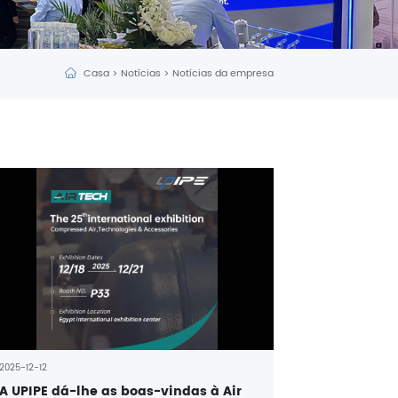
Casa
>
Notícias
>
Notícias da empresa
2025-12-12
A UPIPE dá-lhe as boas-vindas à Air