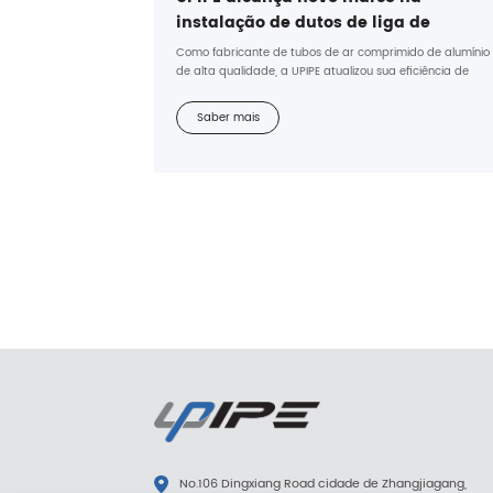
instalação de dutos de liga de
alumínio — sistema completo
Como fabricante de tubos de ar comprimido de alumínio
instalado em apenas 7 dias
de alta qualidade, a UPIPE atualizou sua eficiência de
instalação de tubulações de liga de alumínio e concluiu a
instalação do sistema em 7 dias!
Saber mais
No.106 Dingxiang Road cidade de Zhangjiagang,