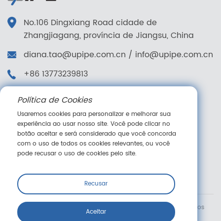
No.106 Dingxiang Road cidade de
Zhangjiagang, província de Jiangsu, China
diana.tao@upipe.com.cn
/
info@upipe.com.cn
+86 13773239813
+86 13773239813
Política de Cookies
Siga-nos
Usaremos cookies para personalizar e melhorar sua
experiência ao usar nosso site. Você pode clicar no
botão aceitar e será considerado que você concorda
com o uso de todos os cookies relevantes, ou você
pode recusar o uso de cookies pelo site.
Mensagem online
Recusar
Copyright © Suzhou Jieyou Fluid Technology Co., Ltd. Todos os
Aceitar
direitos reservados.