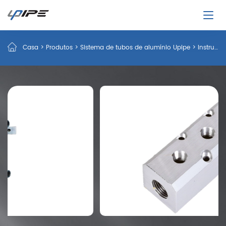
Casa
>
Produtos
>
Sistema de tubos de alumínio Upipe
>
Instrumentos e Medidores